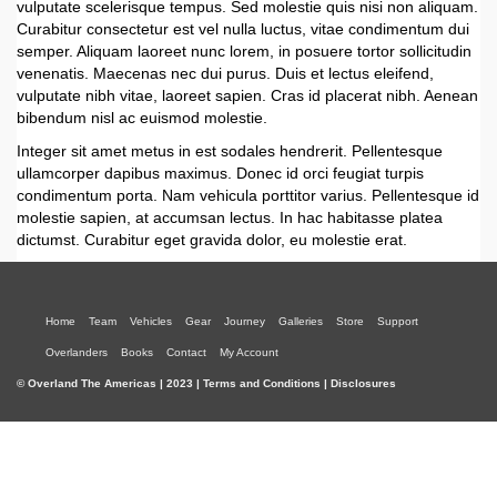
vulputate scelerisque tempus. Sed molestie quis nisi non aliquam.
Curabitur consectetur est vel nulla luctus, vitae condimentum dui
semper. Aliquam laoreet nunc lorem, in posuere tortor sollicitudin
venenatis. Maecenas nec dui purus. Duis et lectus eleifend,
vulputate nibh vitae, laoreet sapien. Cras id placerat nibh. Aenean
bibendum nisl ac euismod molestie.
Integer sit amet metus in est sodales hendrerit. Pellentesque
ullamcorper dapibus maximus. Donec id orci feugiat turpis
condimentum porta. Nam vehicula porttitor varius. Pellentesque id
molestie sapien, at accumsan lectus. In hac habitasse platea
dictumst. Curabitur eget gravida dolor, eu molestie erat.
Home
Team
Vehicles
Gear
Journey
Galleries
Store
Support
Overlanders
Books
Contact
My Account
© Overland The Americas | 2023 | Terms and Conditions | Disclosures